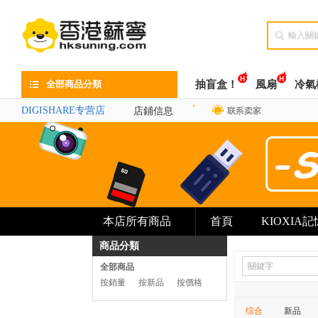

全部商品分類
抽盲盒！
風扇
冷氣
DIGISHARE专营店
店鋪信息
本店所有商品
首頁
KIOXIA
商品分類
智能家居
兒童相
全部商品
按銷量
按新品
按價格
综合
新品